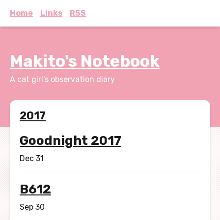
Home
Links
RSS
Makito's Notebook
A cat girl's observation diary
2017
Goodnight 2017
Dec 31
B612
Sep 30