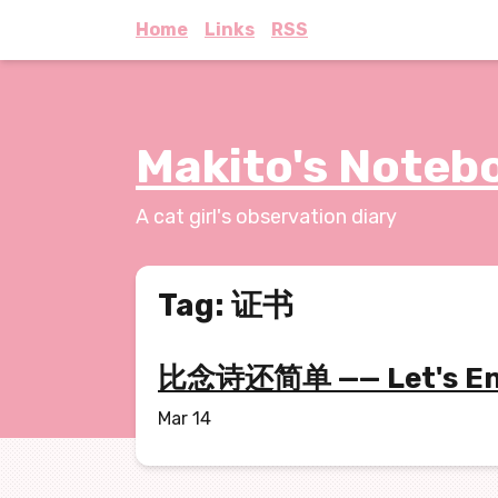
Home
Links
RSS
Makito's Noteb
A cat girl's observation diary
Tag: 证书
比念诗还简单 —— Let's 
Mar 14