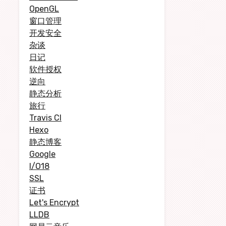
OpenGL
窗口管理
开发安全
杂谈
日记
软件授权
逆向
静态分析
旅行
Travis CI
Hexo
静态博客
Google
I/O18
SSL
证书
Let's Encrypt
LLDB