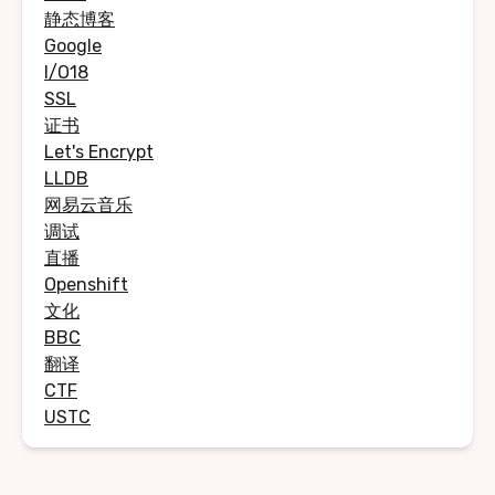
静态博客
Google
I/O18
SSL
证书
Let's Encrypt
LLDB
网易云音乐
调试
直播
Openshift
文化
BBC
翻译
CTF
USTC