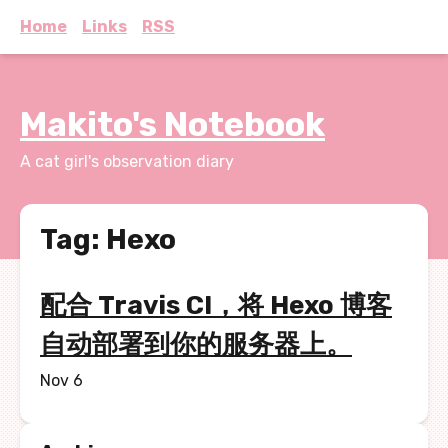
Home
Links
RSS
Makito's Notebook
A cat girl's observation diary
Tag: Hexo
配合 Travis CI，将 Hexo 博客
自动部署到你的服务器上。
Nov 6