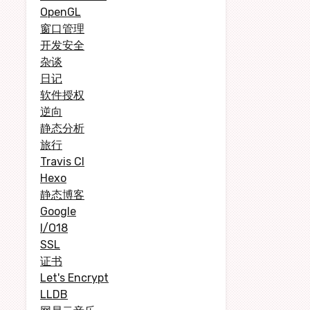
OpenGL
窗口管理
开发安全
杂谈
日记
软件授权
逆向
静态分析
旅行
Travis CI
Hexo
静态博客
Google
I/O18
SSL
证书
Let's Encrypt
LLDB