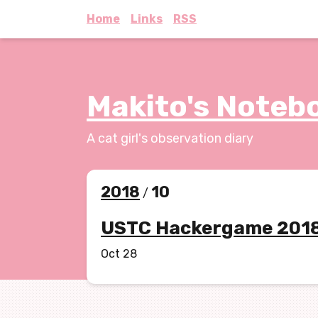
Home
Links
RSS
Makito's Noteb
A cat girl's observation diary
2018
10
/
USTC Hackergame 201
Oct 28