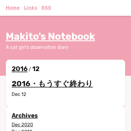
Home
Links
RSS
Makito's Notebook
A cat girl's observation diary
2016
12
/
2016・もうすぐ終わり
Dec 12
Archives
Dec 2020