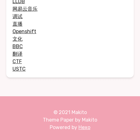
LLDB
网易云音乐
调试
直播
Openshift
文化
BBC
翻译
CTF
USTC
© 2021 Makito
Theme Paper by Makito
Powered by
Hexo